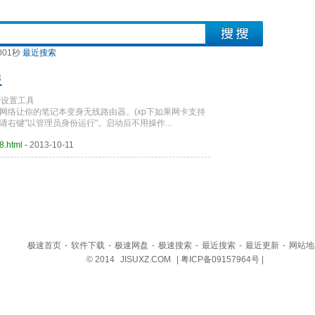
001秒
最近搜索
版
AP设置工具
连接网络让你的笔记本变身无线路由器。(xp下如果网卡支持
行请右键"以管理员身份运行"。启动后不用操作...
.html -
2013-10-11
极速首页
-
软件下载
-
极速网盘
-
极速搜索
-
最近搜索
-
最近更新
-
网站地
© 2014
JISUXZ.COM
| 粤ICP备09157964号 |