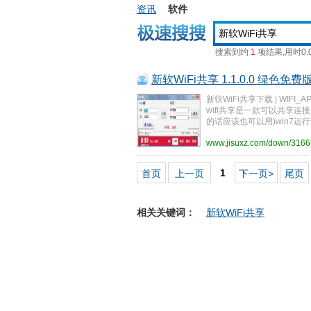
资讯
软件
搜索到约
1
项结果,用时0.
新软WiFi共享 1.1.0.0 绿色免费
新软WiFi共享下载 | WIFI_
wifi共享是一款可以共享
的话应该也可以用)win7运
www.jisuxz.com/down/31668
1
首页
上一页
下一页>
尾页
相关关键词：
新软WiFi共享