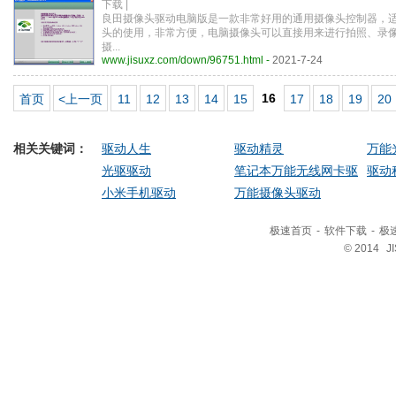
下载 |
良田摄像头驱动电脑版是一款非常好用的通用摄像头控制器，
头的使用，非常方便，电脑摄像头可以直接用来进行拍照、录
摄...
www.jisuxz.com/down/96751.html -
2021-7-24
16
首页
<上一页
11
12
13
14
15
17
18
19
20
相关关键词：
驱动人生
驱动精灵
万能
光驱驱动
笔记本万能无线网卡驱
驱动
小米手机驱动
动
万能摄像头驱动
极速首页
-
软件下载
-
极
© 2014
J